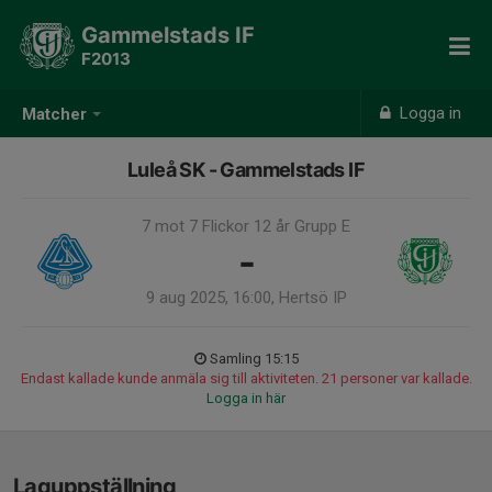
Gammelstads IF
F2013
Logga in
Matcher
Luleå SK - Gammelstads IF
7 mot 7 Flickor 12 år Grupp E
-
9 aug 2025, 16:00, Hertsö IP
Samling 15:15
Endast kallade kunde anmäla sig till aktiviteten. 21 personer var kallade.
Logga in här
Laguppställning