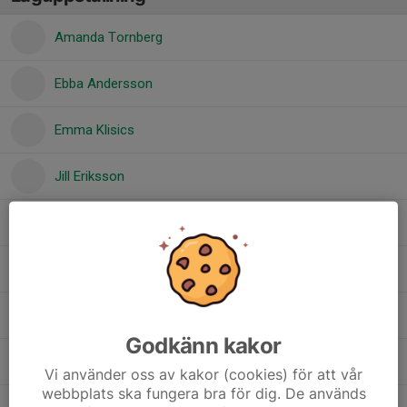
Amanda Tornberg
Ebba Andersson
Emma Klisics
Jill Eriksson
Junie Berglund
Leia Sjögren
Line Myrhaug
Godkänn kakor
Maj Danell
Vi använder oss av kakor (cookies) för att vår
webbplats ska fungera bra för dig. De används