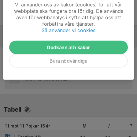
Magnus Abrahamsson
Tränare
Vi använder oss av kakor (cookies) för att vår
webbplats ska fungera bra för dig. De används
även för webbanalys i syfte att hjälpa oss att
Peter Leander
Tränare
förbättra våra tjänster.
Så använder vi cookies
Inför match
/
Referat
Godkänn alla kakor
Bara nödvändiga
Inget referat skrivet
Tabell
11 mot 11 Pojkar 15 år
M
+/-
P