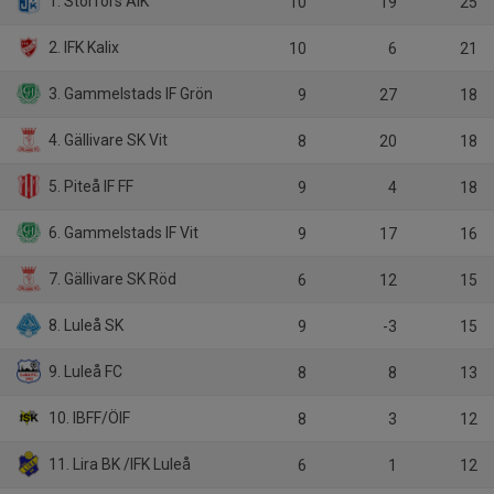
1. Storfors AIK
10
19
25
2. IFK Kalix
10
6
21
3. Gammelstads IF Grön
9
27
18
4. Gällivare SK Vit
8
20
18
5. Piteå IF FF
9
4
18
6. Gammelstads IF Vit
9
17
16
7. Gällivare SK Röd
6
12
15
8. Luleå SK
9
-3
15
9. Luleå FC
8
8
13
10. IBFF/ÖIF
8
3
12
11. Lira BK /IFK Luleå
6
1
12