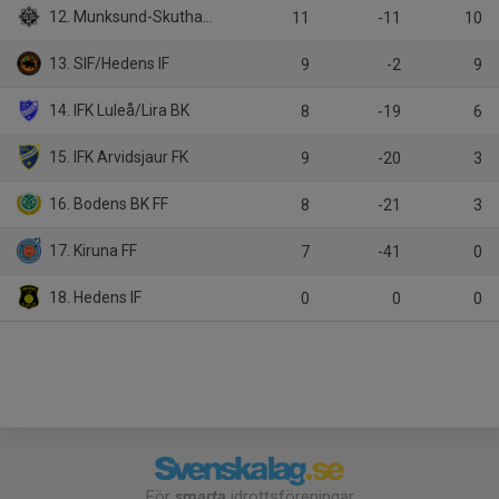
12. Munksund-Skuthamns SK
11
-11
10
13. SIF/Hedens IF
9
-2
9
14. IFK Luleå/Lira BK
8
-19
6
15. IFK Arvidsjaur FK
9
-20
3
16. Bodens BK FF
8
-21
3
17. Kiruna FF
7
-41
0
18. Hedens IF
0
0
0
För
smarta
idrottsföreningar