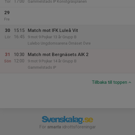
17:00
Tor
Gammelstads IP Konstgräsplanen
29
Fre
30
15:15
Match mot IFK Luleå Vit
16:45
Lör
9 mot 9 Pojkar 13 år Grupp B
Lulebo Ungdomsarena Örnäset Övre
31
10:30
Match mot Bergnäsets AIK 2
12:00
Sön
9 mot 9 Pojkar 14 år Grupp B
Gammelstads IP
Tillbaka till toppen
För
smarta
idrottsföreningar