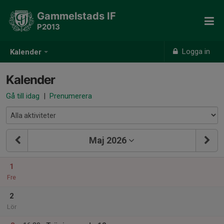
Gammelstads IF
P2013
Logga in
Kalender
Kalender
Gå till idag
|
Prenumerera
Maj 2026
1
Fre
2
Lör