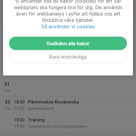
Vi använder oss av kakor (cookies) för att vår
17
webbplats ska fungera bra för dig. De används
Sön
även för webbanalys i syfte att hjälpa oss att
förbättra våra tjänster.
v.21
Så använder vi cookies
18
17:00
Träning
18:00
Mån
Gammelstads IP Konstgräsplanen
Godkänn alla kakor
19
19:00
Träning
20:00
Tis
Gammelstads IP Konstgräsplanen
Bara nödvändiga
20
19:00
Träning
20:00
Ons
Gammelstads IP
21
Tor
22
18:00
Påminnelse Kioskvecka
19:00
Fre
Gammelstad IP
18:00
Träning
19:00
Gammelstads IP Konstgräsplanen