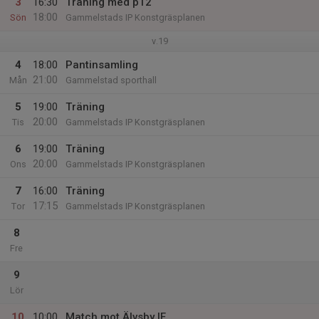
3
16:30
Träning med p12
18:00
Sön
Gammelstads IP Konstgräsplanen
v.19
4
18:00
Pantinsamling
21:00
Mån
Gammelstad sporthall
5
19:00
Träning
20:00
Tis
Gammelstads IP Konstgräsplanen
6
19:00
Träning
20:00
Ons
Gammelstads IP Konstgräsplanen
7
16:00
Träning
17:15
Tor
Gammelstads IP Konstgräsplanen
8
Fre
9
Lör
10
10:00
Match mot Älvsby IF