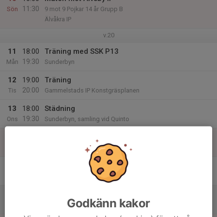
11:30
Sön
9 mot 9 Pojkar 14 år Grupp B
Älvåkra IP
v.20
11
18:00
Träning med SSK P13
19:30
Mån
Sunderbyn
12
19:00
Träning
20:00
Tis
Gammelstads IP Konstgräsplanen
13
18:00
Städning
19:30
Ons
Sunderbyn, samling vid Quinto
14
16:00
Träning
17:15
Tor
Gammelstads IP Konstgräsplanen
15
Fre
16
Godkänn kakor
Lör