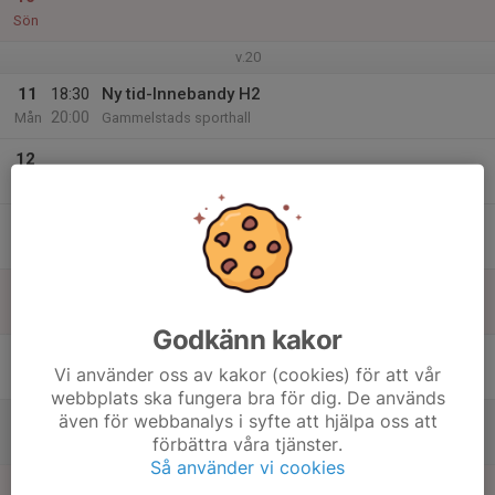
Sön
v.20
11
18:30
Ny tid-Innebandy H2
20:00
Mån
Gammelstads sporthall
12
Tis
13
Ons
14
Tor
Godkänn kakor
15
Vi använder oss av kakor (cookies) för att vår
Fre
webbplats ska fungera bra för dig. De används
även för webbanalys i syfte att hjälpa oss att
16
förbättra våra tjänster.
Lör
Så använder vi cookies
17