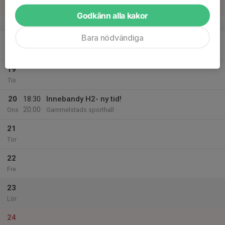
Sön
Godkänn alla kakor
v.21
Bara nödvändiga
18
18:30
Ny tid-Innebandy H2
20:00
Mån
Gammelstads sporthall
19
Tis
20
18:30
Innebandy H2- ny tid!
20:00
Ons
Gammelstads sporthall
21
Tor
22
Fre
23
Lör
24