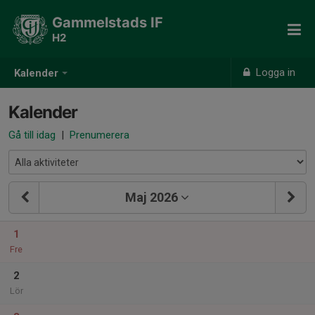
Gammelstads IF
H2
Logga in
Kalender
Kalender
Gå till idag
|
Prenumerera
Maj 2026
1
Fre
2
Lör