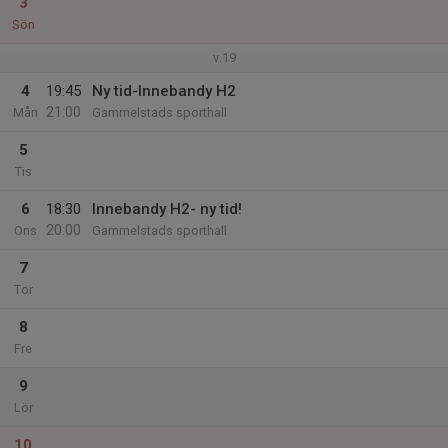
3
Sön
v.19
4
19:45
Ny tid-Innebandy H2
21:00
Mån
Gammelstads sporthall
5
Tis
6
18:30
Innebandy H2- ny tid!
20:00
Ons
Gammelstads sporthall
7
Tor
8
Fre
9
Lör
10