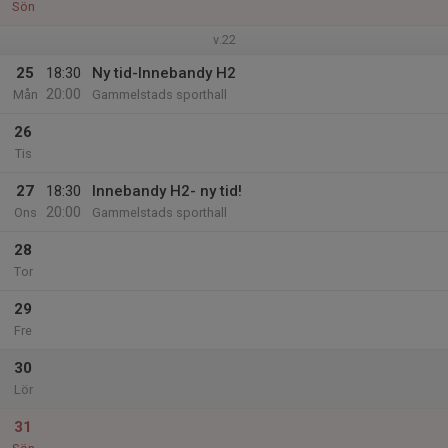
Sön
v.22
25
18:30
Ny tid-Innebandy H2
20:00
Mån
Gammelstads sporthall
26
Tis
27
18:30
Innebandy H2- ny tid!
20:00
Ons
Gammelstads sporthall
28
Tor
29
Fre
30
Lör
31