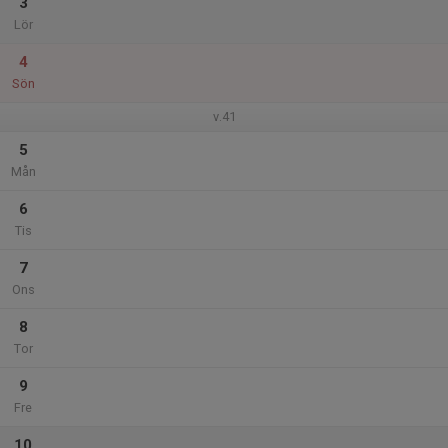
3
Lör
4
Sön
v.41
5
Mån
6
Tis
7
Ons
8
Tor
9
Fre
10