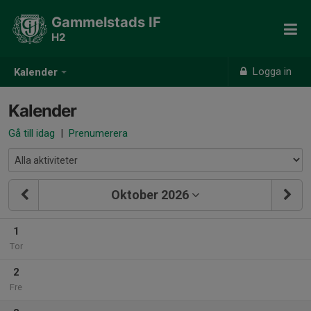
Gammelstads IF
H2
Logga in
Kalender
Kalender
Gå till idag
|
Prenumerera
Oktober 2026
1
Tor
2
Fre