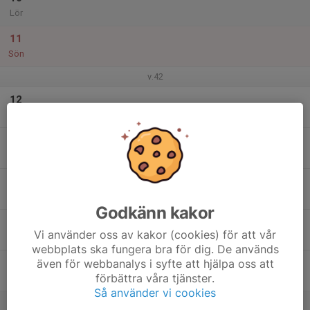
Lör
11
Sön
v.42
12
Mån
13
Tis
14
Ons
Godkänn kakor
15
Vi använder oss av kakor (cookies) för att vår
Tor
webbplats ska fungera bra för dig. De används
även för webbanalys i syfte att hjälpa oss att
16
förbättra våra tjänster.
Fre
Så använder vi cookies
17