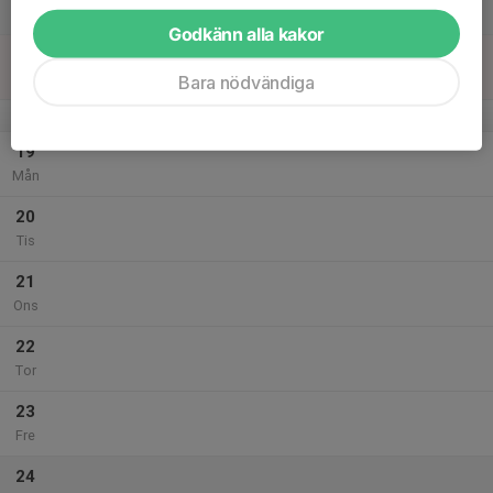
Lör
Godkänn alla kakor
18
Sön
Bara nödvändiga
v.43
19
Mån
20
Tis
21
Ons
22
Tor
23
Fre
24