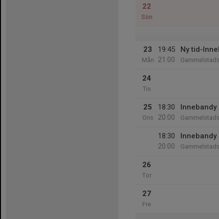
22
Sön
23
19:45
Ny tid-Inn
21:00
Mån
Gammelstads 
24
Tis
25
18:30
Innebandy H
20:00
Ons
Gammelstads 
18:30
Innebandy H
20:00
Gammelstads 
26
Tor
27
Fre