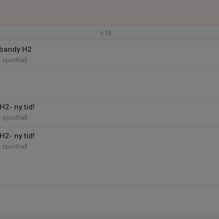
v.13
ebandy H2
sporthall
2- ny tid!
sporthall
2- ny tid!
sporthall