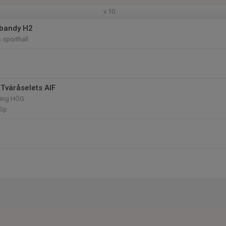
v.10
ebandy H2
sporthall
Tväråselets AIF
ling HÖG
Sp