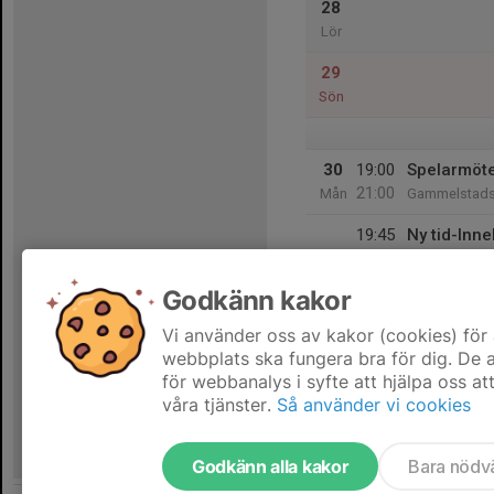
28
Lör
29
Sön
30
19:00
Spelarmöte
21:00
Mån
Gammelstads 
19:45
Ny tid-Inn
21:00
Gammelstads 
Godkänn kakor
31
Tis
Vi använder oss av kakor (cookies) för 
webbplats ska fungera bra för dig. De
för webbanalys i syfte att hjälpa oss at
våra tjänster.
Så använder vi cookies
Godkänn alla kakor
Bara nödv