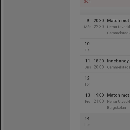
Sön
9
20:30
Match mot 
22:30
Mån
Herrar Utveck
Gammelstad 
10
Tis
11
18:30
Innebandy H
20:00
Ons
Gammelstads 
12
Tor
13
19:00
Match mot 
21:00
Fre
Herrar Utveck
Bergskolan
14
Lör