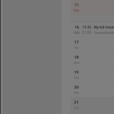
15
Sön
16
19:45
Ny tid-Inn
21:00
Mån
Gammelstads 
17
Tis
18
Ons
19
Tor
20
Fre
21
Lör