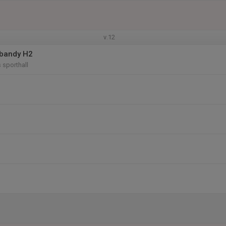
v.12
ebandy H2
sporthall