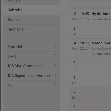
Statistik
Kalender
2
19:45
Ny tid-Inn
21:15
Kontakt
Mån
Gammelstads 
3
Sponsorer
Tis
4
20:30
Match mot 
Niemi Bil
22:30
Ons
Herrar Utveck
Gammelstad 
Lekia
5
ICA Maxi Stormarknad
Tor
ICA Supermarket Hertsön
6
Fre
NIBF
7
Lör
8