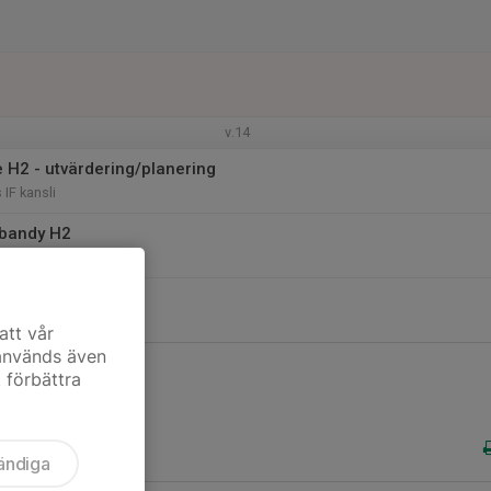
v.14
 H2 - utvärdering/planering
IF kansli
ebandy H2
sporthall
att vår
 används även
t förbättra
ändiga