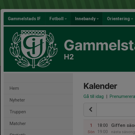
Gammelstads IF
Fotboll
Innebandy
Orientering
Gammelsta
H2
Kalender
Hem
Gå till idag
|
Prenumerer
Nyheter
Truppen
Matcher
1
18:00
Giffen sä
19:00
Sön
nästa säsong