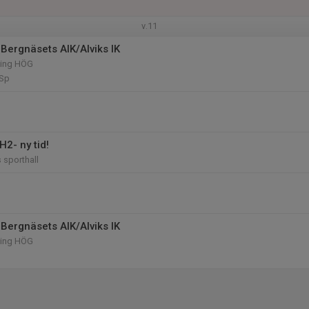
v.11
Bergnäsets AIK/Alviks IK
ling HÖG
Sp
2- ny tid!
sporthall
Bergnäsets AIK/Alviks IK
ling HÖG