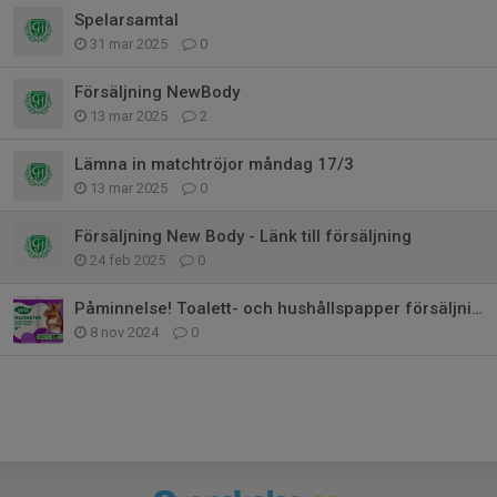
Spelarsamtal
31 mar 2025
0
Försäljning NewBody
13 mar 2025
2
Lämna in matchtröjor måndag 17/3
13 mar 2025
0
Försäljning New Body - Länk till försäljning
24 feb 2025
0
Påminnelse! Toalett- och hushållspapper försäljning
8 nov 2024
0