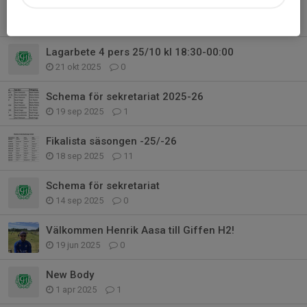
Nytt datum mån 2/2 mot Kalix
6 jan, 21:30
0
Lagarbete 4 pers 25/10 kl 18:30-00:00
21 okt 2025
0
Schema för sekretariat 2025-26
19 sep 2025
1
Fikalista säsongen -25/-26
18 sep 2025
11
Schema för sekretariat
14 sep 2025
0
Välkommen Henrik Aasa till Giffen H2!
19 jun 2025
0
New Body
1 apr 2025
1