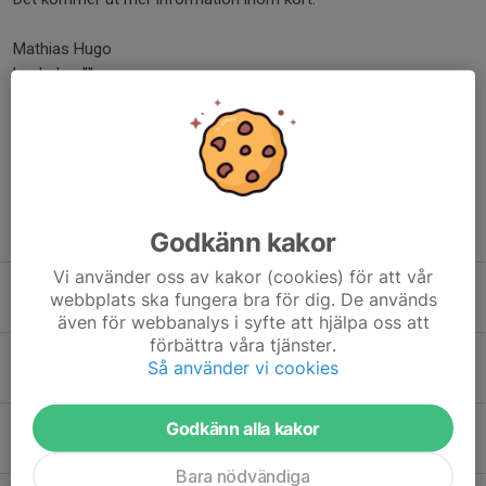
Mathias Hugo
Lagledare""
Dela nyhet
Tidigare nyheter
Godkänn kakor
Vi använder oss av kakor (cookies) för att vår
Arbetshelg "Gocart flaggvakt" 4-5 juli
webbplats ska fungera bra för dig. De används
7 jun, 17:49
0
även för webbanalys i syfte att hjälpa oss att
förbättra våra tjänster.
Newbody försäljning - 10 dagar kvar
Så använder vi cookies
5 feb, 09:53
6
Match mot Öjebyn 14/1, nytt datum onsdag 4/2 kl 20.30
Godkänn alla kakor
13 jan, 21:38
0
Bara nödvändiga