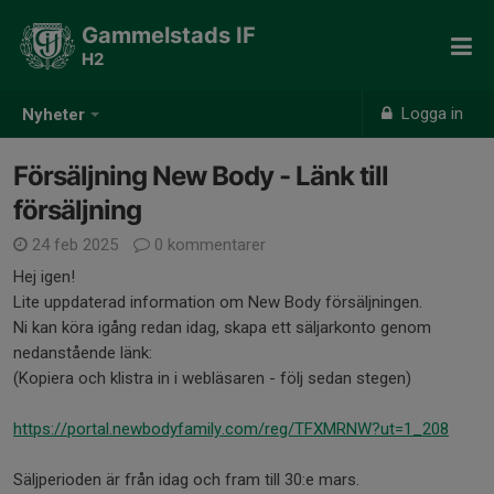
Gammelstads IF
H2
Logga in
Nyheter
Försäljning New Body - Länk till
försäljning
24 feb 2025
0 kommentarer
Hej igen!
Lite uppdaterad information om New Body försäljningen.
Ni kan köra igång redan idag, skapa ett säljarkonto genom
nedanstående länk:
(Kopiera och klistra in i webläsaren - följ sedan stegen)
https://portal.newbodyfamily.com/reg/TFXMRNW?ut=1_208
Säljperioden är från idag och fram till 30:e mars.