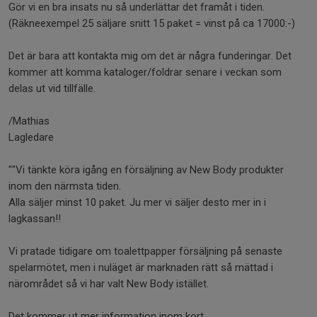
Gör vi en bra insats nu så underlättar det framåt i tiden.
(Räkneexempel 25 säljare snitt 15 paket = vinst på ca 17000:-)
Det är bara att kontakta mig om det är några funderingar. Det
kommer att komma kataloger/foldrar senare i veckan som
delas ut vid tillfälle.
/Mathias
Lagledare
""Vi tänkte köra igång en försäljning av New Body produkter
inom den närmsta tiden.
Alla säljer minst 10 paket. Ju mer vi säljer desto mer in i
lagkassan!!
Vi pratade tidigare om toalettpapper försäljning på senaste
spelarmötet, men i nuläget är marknaden rätt så mättad i
närområdet så vi har valt New Body istället.
Det kommer ut mer information inom kort.