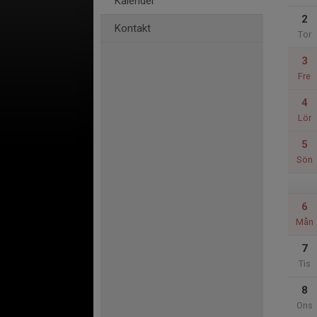
Kalender
2
Kontakt
Tor
3
Fre
4
Lör
5
Sön
6
Mån
7
Tis
8
Ons