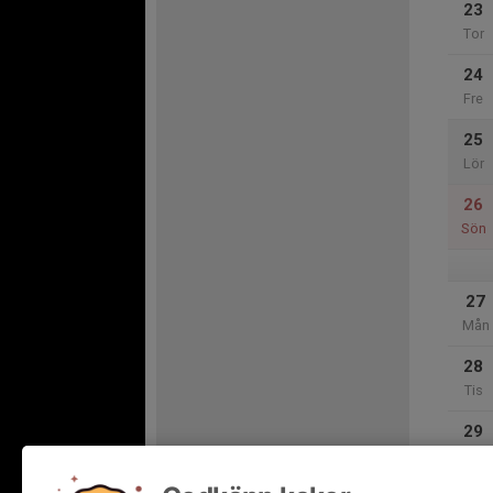
23
Tor
24
Fre
25
Lör
26
Sön
27
Mån
28
Tis
29
Ons