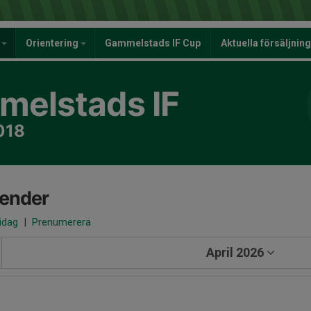
y
Orientering
Gammelstads IF Cup
Aktuella försäljnin
elstads IF
018
lender
 idag
|
Prenumerera
April 2026