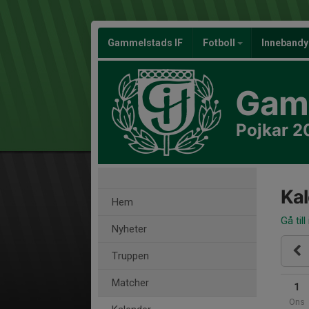
Gammelstads IF
Fotboll
Inneband
Gamm
Pojkar 2
Ka
Hem
Gå till
Nyheter
Truppen
Matcher
1
Ons