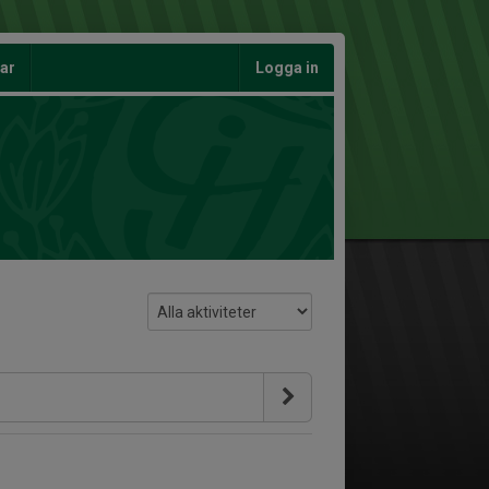
gar
Logga in