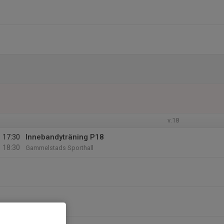
v.18
17:30
Innebandyträning P18
18:30
Gammelstads Sporthall