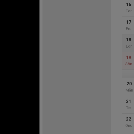
16
Tor
17
Fre
18
Lör
19
Sön
20
Mån
21
Tis
22
Ons