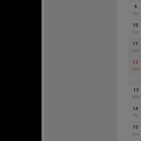
9
Tor
10
Fre
11
Lör
12
Sön
13
Mån
14
Tis
15
Ons