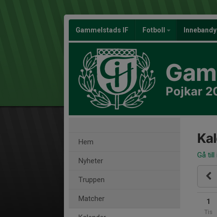
Gammelstads IF
Fotboll
Inneband
Gamm
Pojkar 2
Ka
Hem
Gå till
Nyheter
Truppen
Matcher
1
Tis