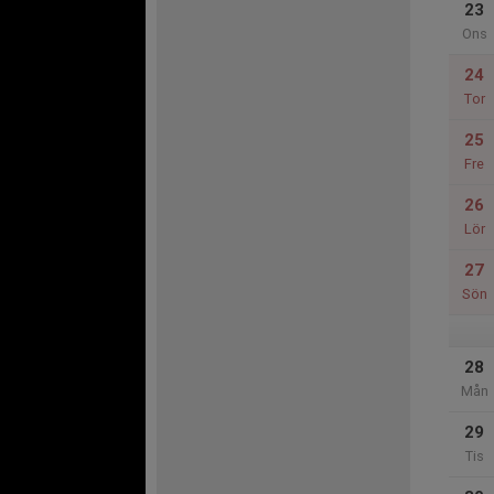
23
Ons
24
Tor
25
Fre
26
Lör
27
Sön
28
Mån
29
Tis