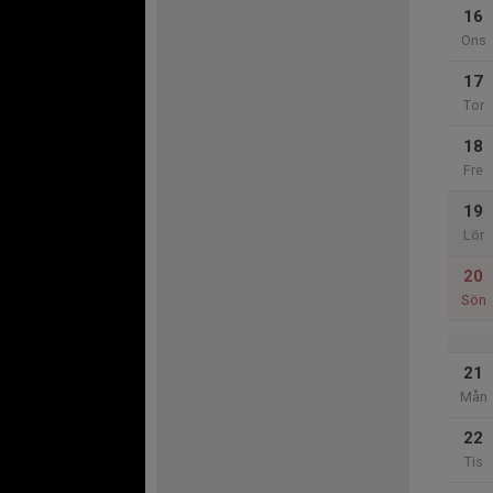
16
Ons
17
Tor
18
Fre
19
Lör
20
Sön
21
Mån
22
Tis