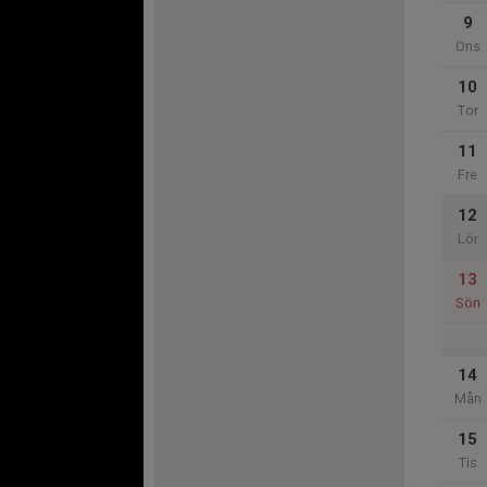
9
Ons
10
Tor
11
Fre
12
Lör
13
Sön
14
Mån
15
Tis