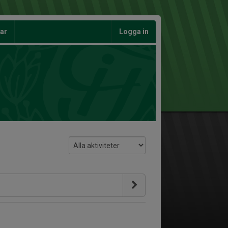
gar
Logga in