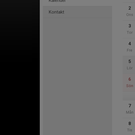
Kalender
2
Kontakt
Ons
3
Tor
4
Fre
5
Lör
6
Sön
7
Mån
8
Tis