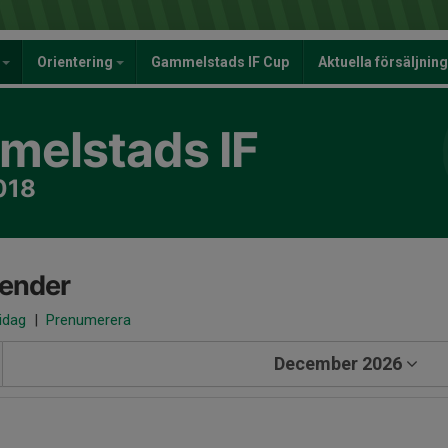
y
Orientering
Gammelstads IF Cup
Aktuella försäljnin
elstads IF
018
lender
 idag
|
Prenumerera
December 2026