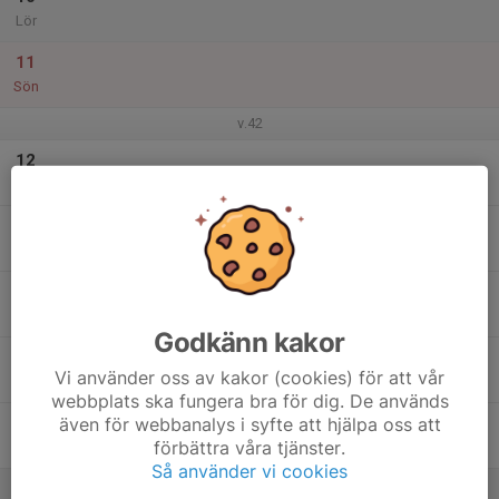
Lör
11
Sön
v.42
12
Mån
13
Tis
14
Ons
Godkänn kakor
15
Vi använder oss av kakor (cookies) för att vår
Tor
webbplats ska fungera bra för dig. De används
även för webbanalys i syfte att hjälpa oss att
16
förbättra våra tjänster.
Fre
Så använder vi cookies
17