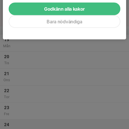
Lör
Godkänn alla kakor
18
Sön
Bara nödvändiga
v.43
19
Mån
20
Tis
21
Ons
22
Tor
23
Fre
24