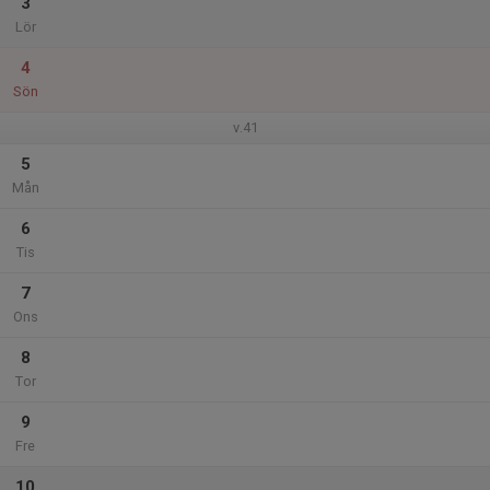
3
Lör
4
Sön
v.41
5
Mån
6
Tis
7
Ons
8
Tor
9
Fre
10