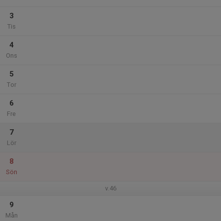
3
Tis
4
Ons
5
Tor
6
Fre
7
Lör
8
Sön
v.46
9
Mån