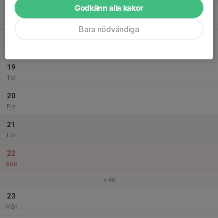
Godkänn alla kakor
17
Tis
Bara nödvändiga
18
Ons
19
Tor
20
Fre
21
Lör
22
Sön
v.48
23
Mån