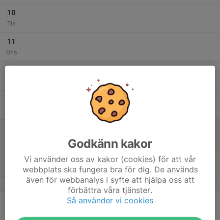
10
Tis
11
Ons
12
Tor
13
Fre
14
Lör
Godkänn kakor
15
Vi använder oss av kakor (cookies) för att vår
webbplats ska fungera bra för dig. De används
Sön
även för webbanalys i syfte att hjälpa oss att
v.47
förbättra våra tjänster.
Så använder vi cookies
16
Mån