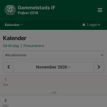
Gammelstads IF
Pojkar 2018
Logga in
Kalender
Kalender
Gå till idag
|
Prenumerera
November 2026
1
Sön
v.45
2
Mån