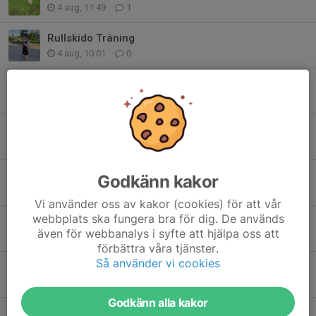
4 aug, 11:49
1
Rullskido Träning
4 aug, 10:01
0
Newbody - Slutspurt
19 jun, 14:08
0
Försäljning Newbody 2026
25 maj, 22:30
1
Medlemsbrev - Tack för SprintCupen!
Godkänn kakor
18 maj, 14:10
0
Vi använder oss av kakor (cookies) för att vår
webbplats ska fungera bra för dig. De används
Sista chansen att beställa klubbkläder i helgen
även för webbanalys i syfte att hjälpa oss att
15 maj, 09:01
0
förbättra våra tjänster.
Så använder vi cookies
Veckans Bana
3 maj, 21:18
0
Godkänn alla kakor
Klubbkläder