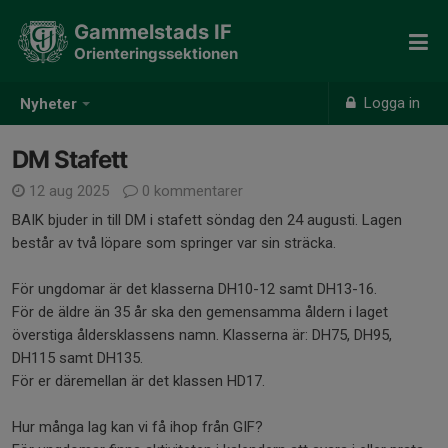
Gammelstads IF
Orienteringssektionen
Logga in
Nyheter
DM Stafett
12 aug 2025
0 kommentarer
BAIK bjuder in till DM i stafett söndag den 24 augusti. Lagen
består av två löpare som springer var sin sträcka.
För ungdomar är det klasserna DH10-12 samt DH13-16.
För de äldre än 35 år ska den gemensamma åldern i laget
överstiga åldersklassens namn. Klasserna är: DH75, DH95,
DH115 samt DH135.
För er däremellan är det klassen HD17.
Hur många lag kan vi få ihop från GIF?