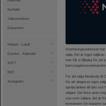
Kalender
Kontakt
Välkomstbrev
Dokument
HittaUt - Luleå
Orienteringssektionen har 
Eventor - Kalender
sälja. Det är inget säljkr
mer får vi tillbaka för at
SOFT
barn/ungdomsverksamhet
NOF
För att sälja Newbody åt O
Instagram
för att skapa en egen sälj
sprida länken till den och 
säljare. Det finns även mö
oss som säljare, det är fr
leveransen för köparen sa