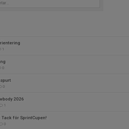
rientering
1
ing
0
tspurt
0
ewbody 2026
1
 Tack för SprintCupen!
0