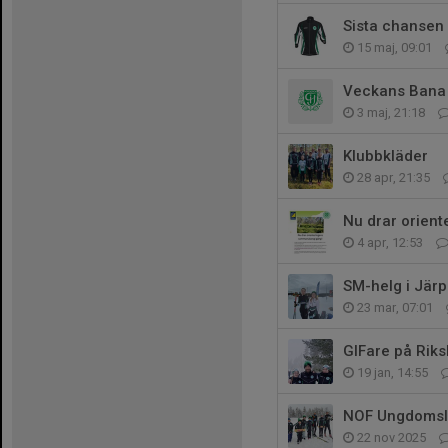
Sista chansen 
15 maj, 09:01
Veckans Bana
3 maj, 21:18
Klubbkläder
28 apr, 21:35
Nu drar orien
4 apr, 12:53
SM-helg i Jär
23 mar, 07:01
GIFare på Riks
19 jan, 14:55
NOF Ungdomsl
22 nov 2025