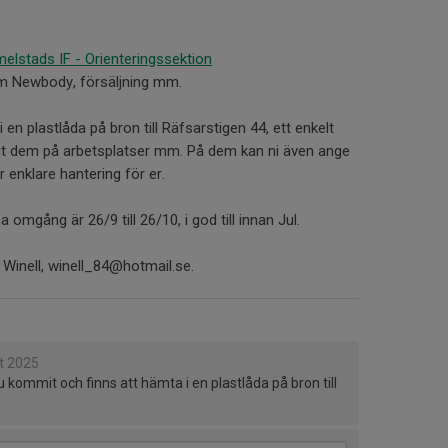
lstads IF - Orienteringssektion
om Newbody, försäljning mm.
 en plastlåda på bron till Räfsarstigen 44, ett enkelt
ga ut dem på arbetsplatser mm. På dem kan ni även ange
ör enklare hantering för er.
omgång är 26/9 till 26/10, i god till innan Jul.
 Winell, winell_84@hotmail.se.
t 2025
 kommit och finns att hämta i en plastlåda på bron till