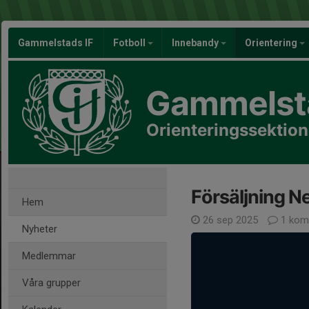
Gammelstads IF
Fotboll
Innebandy
Orientering
Gammelsta
Orienteringssektio
Försäljning 
Hem
26 sep 2025
1 kom
Nyheter
Medlemmar
Våra grupper