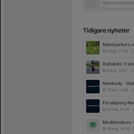
Tidigare nyheter
Nybörjarkurs o
4 aug, 11:49
Rullskido Trän
4 aug, 10:01
Newbody - Slu
19 jun, 14:08
Försäljning N
25 maj, 22:30
Medlemsbrev -
18 maj, 14:10