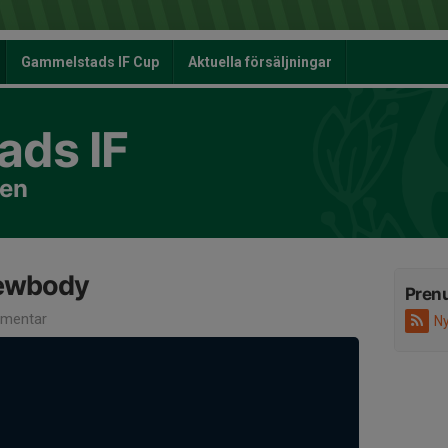
Gammelstads IF Cup
Aktuella försäljningar
ds IF
nen
Newbody
Pren
mentar
Ny