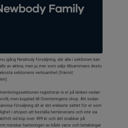
nu igång Newbody försäljning, där alla i sektionen kan
av alls av aktiva, men ju mer som säljs tillsammans desto
t bekosta sektionens verksamhet (främst
en).
rienteringssektionen registrerar ni er på länken nedan
profil, men kopplad till Orienteringens shop. Att sedan
hänvisa försäljning dit är det enklaste sättet för er som
jlighet i shopen att beställa hemleverans och inte via
aktfritt vid köp över 499 kr och det snabbar på
mt minskar hanteringen av både varor och betalningar