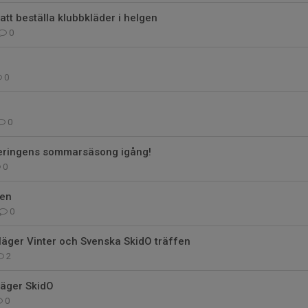
att beställa klubbkläder i helgen
0
0
0
teringens sommarsäsong igång!
0
pen
0
läger Vinter och Svenska SkidO träffen
2
äger SkidO
0