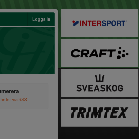
Logga in
umerera
heter via RSS