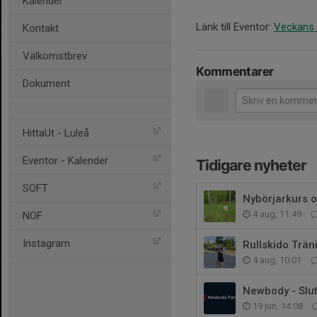
Kalender
Länk till Eventor:
Veckans 
Kontakt
Välkomstbrev
Kommentarer
Dokument
HittaUt - Luleå
Eventor - Kalender
Tidigare nyheter
SOFT
Nybörjarkurs o
4 aug, 11:49
NOF
Instagram
Rullskido Trän
4 aug, 10:01
Newbody - Slu
19 jun, 14:08