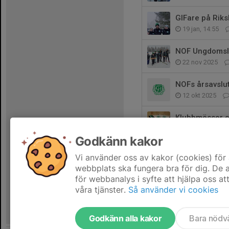
GIFare på Riks
19 jan, 14:55
NOF Ungdomsl
22 nov 2025
NOFs årsavslu
12 okt 2025
Klubbmössor oc
10 okt 2025
Godkänn kakor
Veckans Bana
Vi använder oss av kakor (cookies) för 
5 okt 2025
webbplats ska fungera bra för dig. De
för webbanalys i syfte att hjälpa oss at
våra tjänster.
Så använder vi cookies
Godkänn alla kakor
Bara nödv