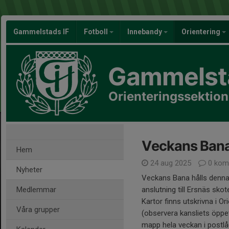
Gammelstads IF
Fotboll
Innebandy
Orientering
Gammelsta
Orienteringssektio
Veckans Ban
Hem
24 aug 2025
0 kom
Nyheter
Veckans Bana hålls denna 
Medlemmar
anslutning till Ersnäs skot
Kartor finns utskrivna i Or
Våra grupper
(observera kansliets öppet
mapp hela veckan i postlåd