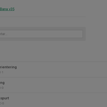
Bana v35
rientering
1
ing
0
tspurt
0