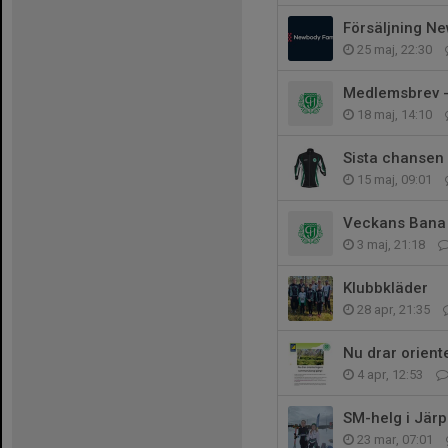
Försäljning N
25 maj, 22:30
Medlemsbrev -
18 maj, 14:10
Sista chansen 
15 maj, 09:01
Veckans Bana
3 maj, 21:18
Klubbkläder
28 apr, 21:35
Nu drar orien
4 apr, 12:53
SM-helg i Jär
23 mar, 07:01