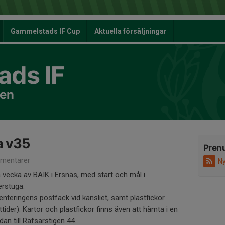
Gammelstads IF Cup
Aktuella försäljningar
ds IF
nen
a v35
Pren
mentarer
Ny
vecka av BAIK i Ersnäs, med start och mål i
erstuga.
ienteringens postfack vid kansliet, samt plastfickor
tider). Kartor och plastfickor finns även att hämta i en
an till Räfsarstigen 44.