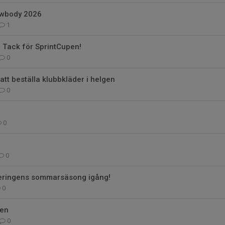
ewbody 2026
1
 Tack för SprintCupen!
0
att beställa klubbkläder i helgen
0
0
0
teringens sommarsäsong igång!
0
pen
0