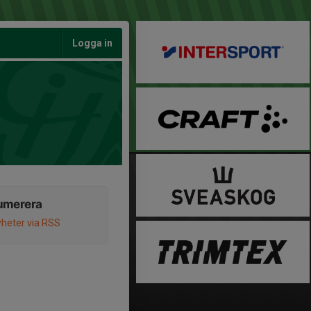
Logga in
umerera
heter via RSS