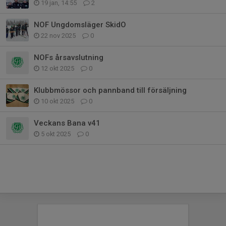
19 jan, 14:55
2
NOF Ungdomsläger SkidO
22 nov 2025
0
NOFs årsavslutning
12 okt 2025
0
Klubbmössor och pannband till försäljning
10 okt 2025
0
Veckans Bana v41
5 okt 2025
0