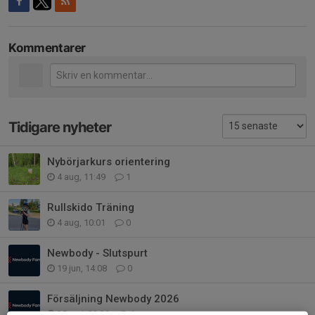
Kommentarer
Tidigare nyheter
Nybörjarkurs orientering
4 aug, 11:49
1
Rullskido Träning
4 aug, 10:01
0
Newbody - Slutspurt
19 jun, 14:08
0
Försäljning Newbody 2026
25 maj, 22:30
1