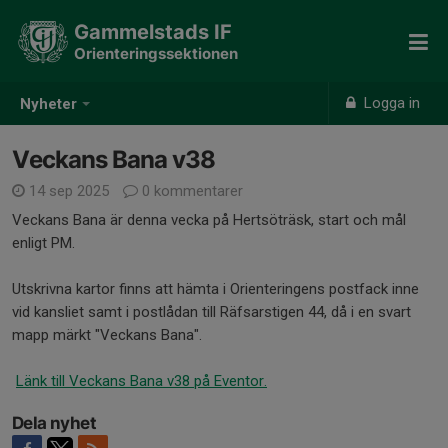
Gammelstads IF
Orienteringssektionen
Logga in
Nyheter
Veckans Bana v38
14 sep 2025
0 kommentarer
Veckans Bana är denna vecka på Hertsöträsk, start och mål
enligt PM.
Utskrivna kartor finns att hämta i Orienteringens postfack inne
vid kansliet samt i postlådan till Räfsarstigen 44, då i en svart
mapp märkt "Veckans Bana".
Länk till Veckans Bana v38 på Eventor.
Dela nyhet