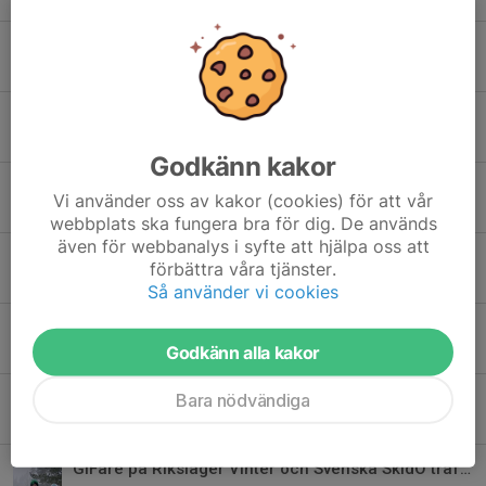
Medlemsbrev - Tack för SprintCupen!
18 maj, 14:10
0
Sista chansen att beställa klubbkläder i helgen
15 maj, 09:01
0
Godkänn kakor
Veckans Bana
Vi använder oss av kakor (cookies) för att vår
3 maj, 21:18
0
webbplats ska fungera bra för dig. De används
även för webbanalys i syfte att hjälpa oss att
Klubbkläder
förbättra våra tjänster.
28 apr, 21:35
0
Så använder vi cookies
Nu drar orienteringens sommarsäsong igång!
Godkänn alla kakor
4 apr, 12:53
0
SM-helg i Järpen
Bara nödvändiga
23 mar, 07:01
0
GIFare på Riksläger Vinter och Svenska SkidO träffen