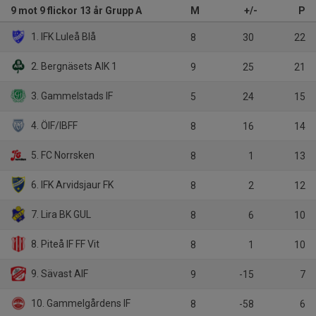
9 mot 9 flickor 13 år Grupp A
M
+/-
P
1. IFK Luleå Blå
8
30
22
2. Bergnäsets AIK 1
9
25
21
3. Gammelstads IF
5
24
15
4. ÖIF/IBFF
8
16
14
5. FC Norrsken
8
1
13
6. IFK Arvidsjaur FK
8
2
12
7. Lira BK GUL
8
6
10
8. Piteå IF FF Vit
8
1
10
9. Sävast AIF
9
-15
7
10. Gammelgårdens IF
8
-58
6