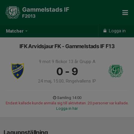
Gammelstads IF
F2013
Logga in
Matcher
IFK Arvidsjaur FK - Gammelstads IF F13
9 mot 9 flickor 13 år Grupp A
0 - 9
24 maj, 15:00, Ringelvallens IP
Samling 14:00
Endast kallade kunde anmäla sig till aktiviteten. 20 personer var kallade.
Logga in här
Laguppställning