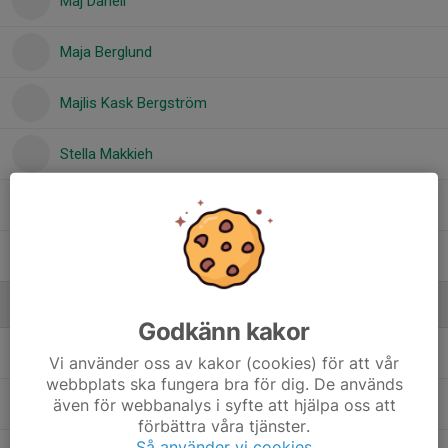
Maj Danell
Maja Berglund
Majlis Kask Bergström
Stella Makkieh
Tova Harnevik
Tyra Levén Engström
Ledare
Godkänn kakor
Anton Andersson
Tränare
Vi använder oss av kakor (cookies) för att vår
webbplats ska fungera bra för dig. De används
även för webbanalys i syfte att hjälpa oss att
Jessica Klisics
Lagledare
förbättra våra tjänster.
Så använder vi cookies