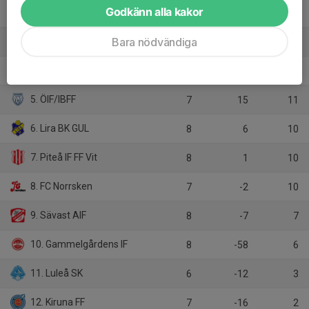
Godkänn alla kakor
2. IFK Luleå Blå
7
22
19
Bara nödvändiga
3. Gammelstads IF
4
21
12
4. IFK Arvidsjaur FK
8
2
12
5. ÖIF/IBFF
7
15
11
6. Lira BK GUL
8
6
10
7. Piteå IF FF Vit
8
1
10
8. FC Norrsken
7
-2
10
9. Sävast AIF
8
-7
7
10. Gammelgårdens IF
8
-58
6
11. Luleå SK
6
-12
3
12. Kiruna FF
7
-16
2