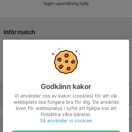
Ingen uppställning ifylld
Inför match
Inget skrivet
Godkänn kakor
Vi använder oss av kakor (cookies) för att vår
Tabell
webbplats ska fungera bra för dig. De används
även för webbanalys i syfte att hjälpa oss att
förbättra våra tjänster.
9 mot 9 flickor 13 år Grupp A
M
+/-
P
Så använder vi cookies
1. Bergnäsets AIK 1
8
28
21