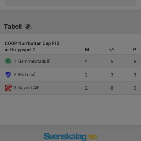
Tabell
COOP Norrbotten Cup F13
år Gruppspel C
M
+/-
P
1. Gammelstads IF
2
5
6
2. IFK Luleå
2
3
3
3. Sävast AIF
2
-8
0