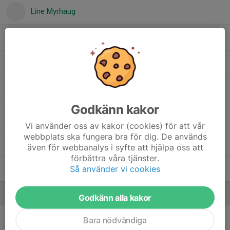
Line Myrhaug
Maj Danell
Maja Berglund
Majlis Kask Bergström
Godkänn kakor
Stella Makkieh
Vi använder oss av kakor (cookies) för att vår
webbplats ska fungera bra för dig. De används
Tova Harnevik
även för webbanalys i syfte att hjälpa oss att
förbättra våra tjänster.
Så använder vi cookies
Tyra Levén Engström
Ledare
Godkänn alla kakor
Anton Andersson
Tränare
Bara nödvändiga