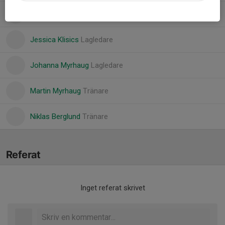
Fredrik Harnevik
Tränare
Jessica Klisics
Lagledare
Johanna Myrhaug
Lagledare
Martin Myrhaug
Tränare
Niklas Berglund
Tränare
Referat
Inget referat skrivet