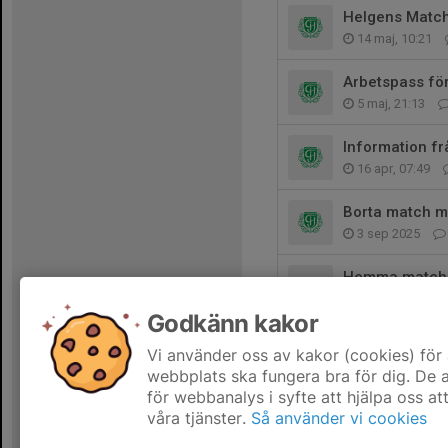
Helgens Matc
14 maj, 10:21
Arbetspass fö
5 maj, 21:13
Information fr
16 apr, 07:49
Borta match m
3 sep 2025
Hemma match 
28 aug 2025
Godkänn kakor
O'Lerays
Vi använder oss av kakor (cookies) för 
24 aug 2025
webbplats ska fungera bra för dig. De
för webbanalys i syfte att hjälpa oss at
våra tjänster.
Så använder vi cookies