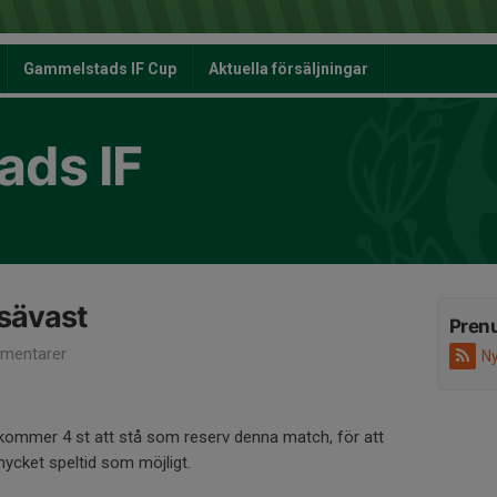
Gammelstads IF Cup
Aktuella försäljningar
ds IF
 sävast
Pren
mentarer
Ny
r kommer 4 st att stå som reserv denna match, för att
ycket speltid som möjligt.