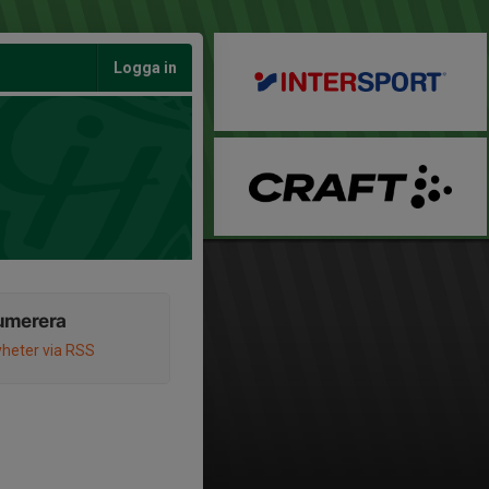
Logga in
umerera
heter via RSS