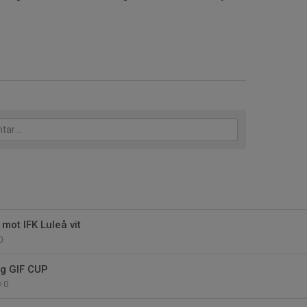
ot IFK Luleå vit
0
ng GIF CUP
0