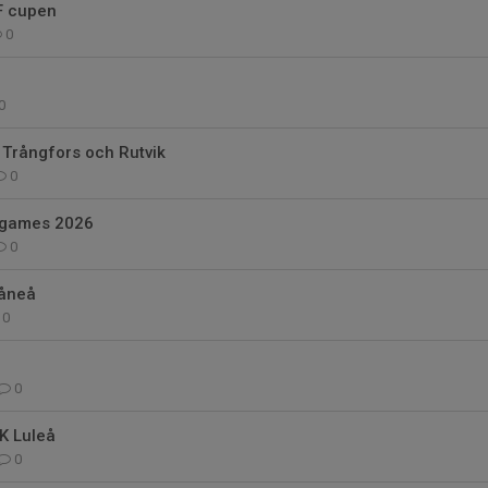
F cupen
0
0
 Trångfors och Rutvik
0
 games 2026
0
Råneå
0
0
K Luleå
0