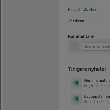
Hitta till
Tallvallen
//Ledarna
Kommentarer
Tidigare nyheter
Hemma match m
Igår, 22:15
Laguppställni
26 jul, 11:48