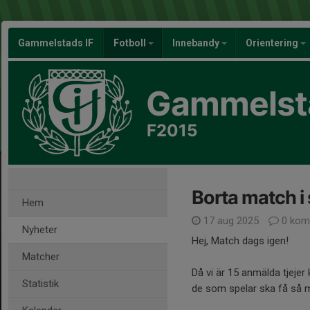
Gammelstads IF
Fotboll
Innebandy
Orientering
Gammelsta
F2015
Borta match i
Hem
17 aug 2025
0 kom
Nyheter
Hej, Match dags igen!
Matcher
Då vi är 15 anmälda tjeje
Statistik
de som spelar ska få så m