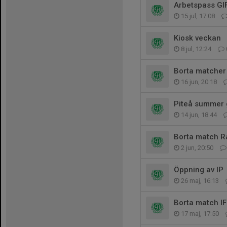
Arbetspass GI
15 jul, 17:08
Kiosk veckan
8 jul, 12:24
Borta matcher
16 jun, 20:18
Piteå summer
14 jun, 18:44
Borta match 
2 jun, 20:50
Öppning av IP
26 maj, 16:13
Borta match IF
17 maj, 17:50