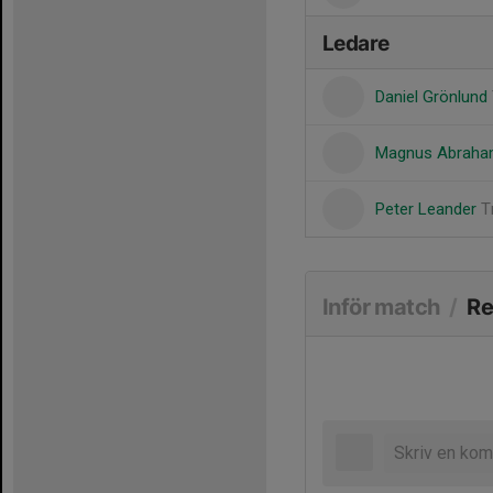
Ledare
Daniel Grönlund
Magnus Abrah
Peter Leander
T
Inför match
/
Re