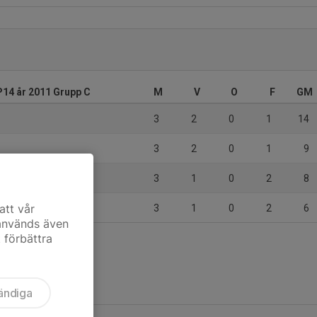
14 år 2011 Grupp C
M
V
O
F
GM
3
2
0
1
14
3
2
0
1
9
Sunderby SK
3
1
0
2
8
att vår
3
1
0
2
6
 används även
t förbättra
ändiga