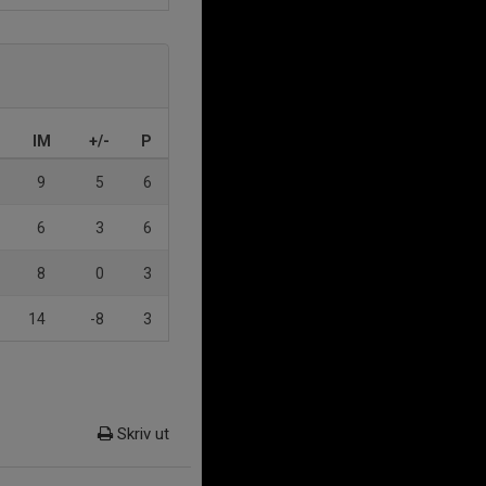
IM
+/-
P
9
5
6
6
3
6
8
0
3
14
-8
3
Skriv ut