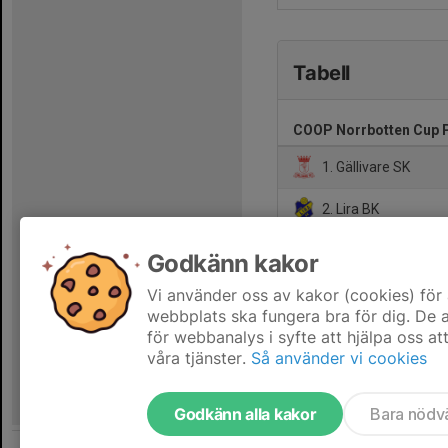
Tabell
COOP Norrbotten Cup P
1. Gällivare SK
2. Lira BK
3. Gammelstads IF/
Godkänn kakor
4. Sävast AIF
Vi använder oss av kakor (cookies) för 
webbplats ska fungera bra för dig. De
för webbanalys i syfte att hjälpa oss at
våra tjänster.
Så använder vi cookies
Godkänn alla kakor
Bara nödv