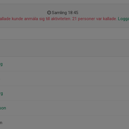
Samling 18:45
llade kunde anmäla sig till aktiviteten. 21 personer var kallade.
Logga
rg
n
rg
sson
on