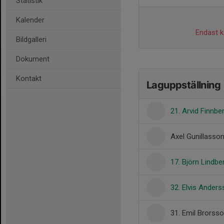
Statistik
Kalender
Endast ka
Bildgalleri
Dokument
Kontakt
Laguppställning
21. Arvid Finnbe
Axel Gunillasso
17. Björn Lindbe
32. Elvis Ander
31. Emil Brorss