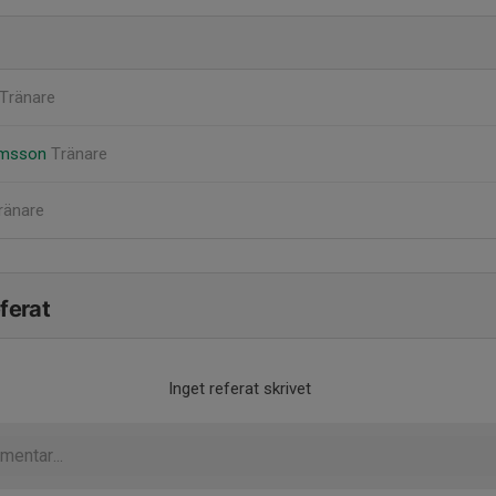
Tränare
amsson
Tränare
ränare
ferat
Inget referat skrivet