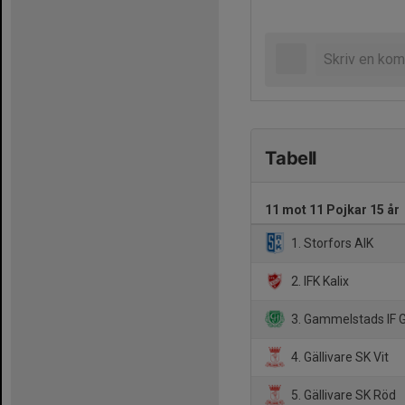
Tabell
11 mot 11 Pojkar 15 år
1. Storfors AIK
2. IFK Kalix
3. Gammelstads IF 
4. Gällivare SK Vit
5. Gällivare SK Röd