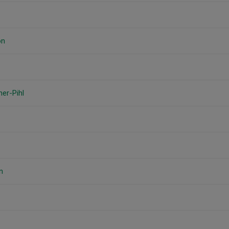
on
ner-Pihl
n