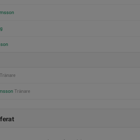
hamsson
rg
sson
Tränare
amsson
Tränare
ferat