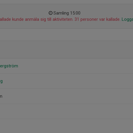
Samling 15:00
llade kunde anmäla sig till aktiviteten. 31 personer var kallade.
Logga
Bergström
rg
on