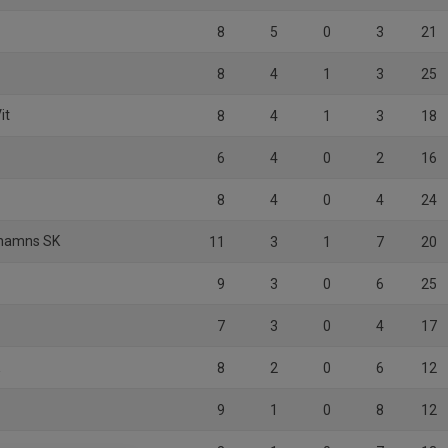
8
5
0
3
21
8
4
1
3
25
it
8
4
1
3
18
6
4
0
2
16
8
4
0
4
24
hamns SK
11
3
1
7
20
9
3
0
6
25
7
3
0
4
17
K
8
2
0
6
12
9
1
0
8
12