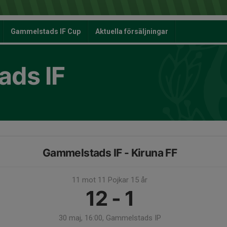
Gammelstads IF Cup
Aktuella försäljningar
ds IF
Gammelstads IF - Kiruna FF
11 mot 11 Pojkar 15 år
12 - 1
30 maj, 16:00, Gammelstads IP