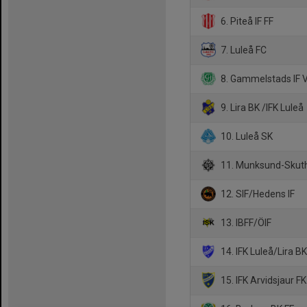
6. Piteå IF FF
7. Luleå FC
8. Gammelstads IF V
9. Lira BK /IFK Luleå
10. Luleå SK
11. Munksund-Skut
12. SIF/Hedens IF
13. IBFF/ÖIF
14. IFK Luleå/Lira B
15. IFK Arvidsjaur FK