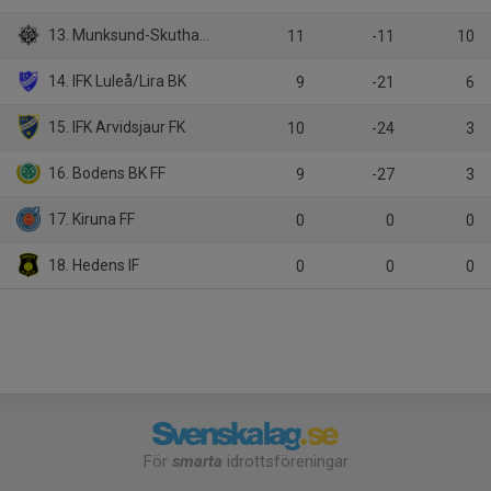
13. Munksund-Skuthamns SK
11
-11
10
14. IFK Luleå/Lira BK
9
-21
6
15. IFK Arvidsjaur FK
10
-24
3
16. Bodens BK FF
9
-27
3
17. Kiruna FF
0
0
0
18. Hedens IF
0
0
0
För
smarta
idrottsföreningar