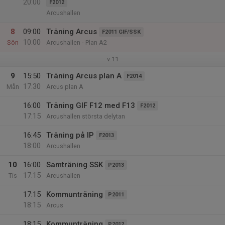
20:00
F2012
Arcushallen
8
09:00
Träning Arcus
F2011 GIF/SSK
10:00
Sön
Arcushallen - Plan A2
v.11
9
15:50
Träning Arcus plan A
F2014
17:30
Mån
Arcus plan A
16:00
Träning GIF F12 med F13
F2012
17:15
Arcushallen största delytan
16:45
Träning på IP
F2013
18:00
Arcushallen
10
16:00
Samträning SSK
P2013
17:15
Tis
Arcushallen
17:15
Kommunträning
P2011
18:15
Arcus
18:15
Kommunträning
P2012