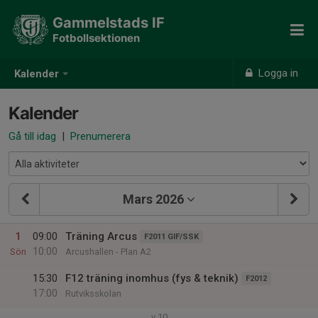
Gammelstads IF
Fotbollsektionen
Logga in
Kalender
Kalender
Gå till idag
|
Prenumerera
Mars 2026
1
09:00
Träning Arcus
F2011 GIF/SSK
10:00
Sön
Arcushallen - Plan A2
15:30
F12 träning inomhus (fys & teknik)
F2012
17:00
Rutviksskolan
v.10