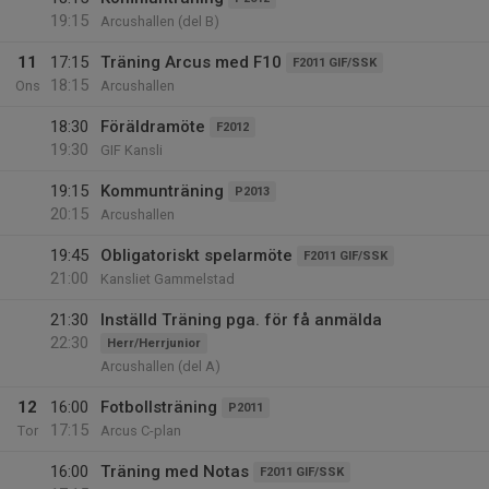
19:15
Arcushallen (del B)
11
17:15
Träning Arcus med F10
F2011 GIF/SSK
18:15
Ons
Arcushallen
18:30
Föräldramöte
F2012
19:30
GIF Kansli
19:15
Kommunträning
P2013
20:15
Arcushallen
19:45
Obligatoriskt spelarmöte
F2011 GIF/SSK
21:00
Kansliet Gammelstad
21:30
Inställd Träning pga. för få anmälda
22:30
Herr/Herrjunior
Arcushallen (del A)
12
16:00
Fotbollsträning
P2011
17:15
Tor
Arcus C-plan
16:00
Träning med Notas
F2011 GIF/SSK