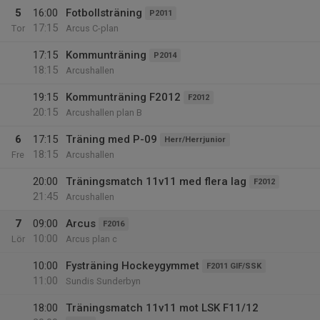
5
16:00
Fotbollsträning
P2011
17:15
Tor
Arcus C-plan
17:15
Kommunträning
P2014
18:15
Arcushallen
19:15
Kommunträning F2012
F2012
20:15
Arcushallen plan B
6
17:15
Träning med P-09
Herr/Herrjunior
18:15
Fre
Arcushallen
20:00
Träningsmatch 11v11 med flera lag
F2012
21:45
Arcushallen
7
09:00
Arcus
F2016
10:00
Lör
Arcus plan c
10:00
Fysträning Hockeygymmet
F2011 GIF/SSK
11:00
Sundis Sunderbyn
18:00
Träningsmatch 11v11 mot LSK F11/12