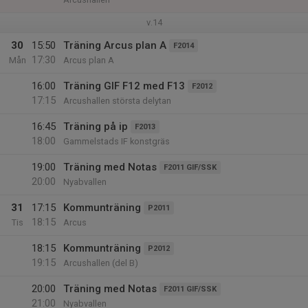
v.14
30
15:50
Träning Arcus plan A
F2014
17:30
Mån
Arcus plan A
16:00
Träning GIF F12 med F13
F2012
17:15
Arcushallen största delytan
16:45
Träning på ip
F2013
18:00
Gammelstads IF konstgräs
19:00
Träning med Notas
F2011 GIF/SSK
20:00
Nyabvallen
31
17:15
Kommunträning
P2011
18:15
Tis
Arcus
18:15
Kommunträning
P2012
19:15
Arcushallen (del B)
20:00
Träning med Notas
F2011 GIF/SSK
21:00
Nyabvallen