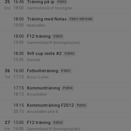
25
16:45
Träning på ip
F2013
18:00
Ons
Gammelstads IF konstgräs
18:00
Träning med Notas
F2011 GIF/SSK
19:00
Nyabvallen
18:00
F12 träning
F2012
19:00
Gammelstad IP (konstgräsplan)
18:30
9v9 cup möte #2
P2013
19:30
Kansliet
26
16:00
Fotbollsträning
P2011
17:15
Tor
Arcus C-plan
17:15
Kommunträning
P2014
18:15
Arcushallen
19:15
Kommunträning F2012
F2012
20:15
Arcushallen plan B
27
15:00
F12 träning
F2012
16:00
Fre
Gammelstad IP (konstgräsplan)