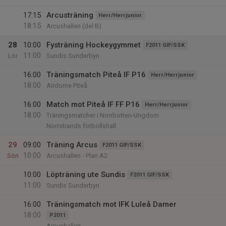
17:15
Arcusträning
Herr/Herrjunior
18:15
Arcushallen (del B)
28
10:00
Fysträning Hockeygymmet
F2011 GIF/SSK
11:00
Lör
Sundis Sunderbyn
16:00
Träningsmatch Piteå IF P16
Herr/Herrjunior
18:00
Airdome Piteå
16:00
Match mot Piteå IF FF P16
Herr/Herrjunior
18:00
Träningsmatcher i Norrbotten-Ungdom
Norrstrands fotbollshall
29
09:00
Träning Arcus
F2011 GIF/SSK
10:00
Sön
Arcushallen - Plan A2
10:00
Löpträning ute Sundis
F2011 GIF/SSK
11:00
Sundis Sunderbyn
16:00
Träningsmatch mot IFK Luleå Damer
18:00
P2011
Arcushallen