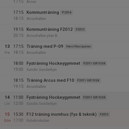
17:15
Arcus
17:15
Kommunträning
P2014
18:15
Arcushallen
19:15
Kommunträning F2012
F2012
20:15
Arcushallen plan B
13
17:15
Träning med P-09
Herr/Herrjunior
18:15
Fre
Arcushallen
18:00
Fysträning Hockeygymmet
F2011 GIF/SSK
19:00
Sundis Sunderbyn
18:15
Träning Arcus med F10
F2011 GIF/SSK
19:15
Arcushallen
14
11:00
Fysträning Hockeygymmet
F2011 GIF/SSK
12:00
Lör
Sundis Sunderbyn
15
15:30
F12 träning inomhus (fys & teknik)
F2012
17:00
Sön
Rutviksskolan