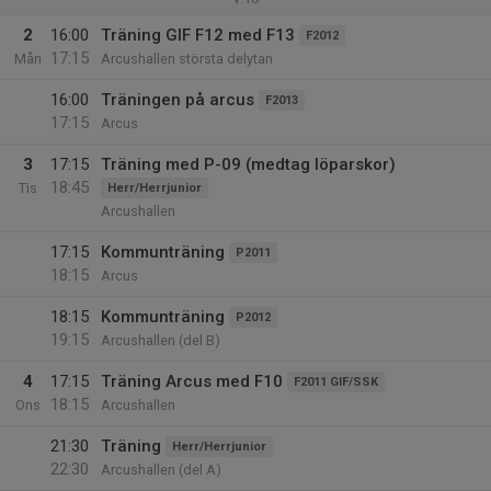
2
16:00
Träning GIF F12 med F13
F2012
17:15
Mån
Arcushallen största delytan
16:00
Träningen på arcus
F2013
17:15
Arcus
3
17:15
Träning med P-09 (medtag löparskor)
18:45
Tis
Herr/Herrjunior
Arcushallen
17:15
Kommunträning
P2011
18:15
Arcus
18:15
Kommunträning
P2012
19:15
Arcushallen (del B)
4
17:15
Träning Arcus med F10
F2011 GIF/SSK
18:15
Ons
Arcushallen
21:30
Träning
Herr/Herrjunior
22:30
Arcushallen (del A)