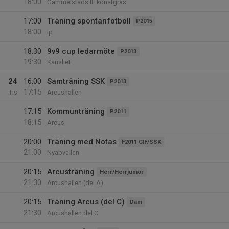
18:00
Gammelstads IF konstgräs
17:00
Träning spontanfotboll
P2015
18:00
Ip
18:30
9v9 cup ledarmöte
P2013
19:30
Kansliet
24
16:00
Samträning SSK
P2013
17:15
Tis
Arcushallen
17:15
Kommunträning
P2011
18:15
Arcus
20:00
Träning med Notas
F2011 GIF/SSK
21:00
Nyabvallen
20:15
Arcusträning
Herr/Herrjunior
21:30
Arcushallen (del A)
20:15
Träning Arcus (del C)
Dam
21:30
Arcushallen del C