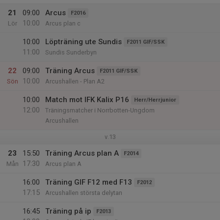
21
09:00
Arcus
F2016
10:00
Lör
Arcus plan c
10:00
Löpträning ute Sundis
F2011 GIF/SSK
11:00
Sundis Sunderbyn
22
09:00
Träning Arcus
F2011 GIF/SSK
10:00
Sön
Arcushallen - Plan A2
10:00
Match mot IFK Kalix P16
Herr/Herrjunior
12:00
Träningsmatcher i Norrbotten-Ungdom
Arcushallen
v.13
23
15:50
Träning Arcus plan A
F2014
17:30
Mån
Arcus plan A
16:00
Träning GIF F12 med F13
F2012
17:15
Arcushallen största delytan
16:45
Träning på ip
F2013