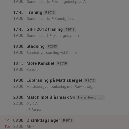
19:00
Gammelstads IP konstgräset plan A
17:45
Träning
P2015
19:00
Gammelstads IP Konstgräset
17:45
GIF F2012 träning
F2012
19:00
Gammelstad IP (konstgräsplan)
18:00
Städning
P2013
19:30
Sunderbyn, samling vid Quinto
18:15
Möte Kansliet
P2019
19:00
Kansliet
19:00
Löpträning på Mattisberget
P2012
20:00
Mattisberget - parkering mot Rutviksvägen
20:00
Match mot Blåsmark SK
Herr/Herrjunior
22:00
Div.5 A
LF Arena
14
08:00
Distriktlagsläger
P2012
20:00
Tor
Alvik