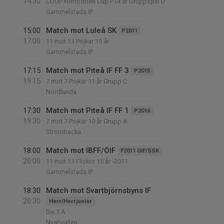
14:30
COOP Norrbotten Cup P14 år Gruppspel D
Gammelstads IP
15:00
Match mot Luleå SK
P2011
17:00
11 mot 11 Pojkar 15 år
Gammelstads IP
17:15
Match mot Piteå IF FF 3
P2015
19:15
7 mot 7 Pojkar 11 år Grupp C
Nordlunda
17:30
Match mot Piteå IF FF 1
P2016
19:30
7 mot 7 Pojkar 10 år Grupp A
Strömbacka
18:00
Match mot IBFF/ÖIF
F2011 GIF/SSK
20:00
11 mot 11 Flickor 15 år -2011
Gammelstads IP
18:30
Match mot Svartbjörnsbyns IF
20:30
Herr/Herrjunior
Div.5 A
Nyabvallen