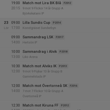
19:00
Match mot Lira BK Blå
F2012
20:15
9 mot 9 Flickor 14 år Grupp A
Björkskatans IP
23
09:00
Lilla Sundis Cup
P2014
17:00
Lör
Konstgräset Sunderbyn
09:00
Sammandrag LSK
F2017
14:00
Hertsön IP
10:00
Sammandrag i Alvik
P2018
13:00
Liko Arena
10:30
Match mot Alviks IK
P2013
12:00
9 mot 9 Pojkar 13 år Grupp B
Gammelstads IP
12:00
Match mot Övertorneå SK
F2016
14:00
7 mot 7 Flickor 10 år Grupp A
Övertorneå IP
12:30
Match mot Kiruna FF
P2012