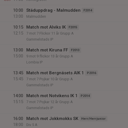
10:00
Städuppdrag - Malmudden
F2014
13:00
Malmudden
10:15
Match mot Alviks IK
F2015
12:15
7 mot 7 Flickor 11 år Grupp A
Gammelstads IP
13:00
Match mot Kiruna FF
F2013
15:00
9 mot 9 flickor 13 år Grupp A
Lombia IP
13:45
Match mot Bergnäsets AIK 1
P2016
15:45
7 mot 7 Pojkar 10 år Grupp A
Gammelstads IP
14:00
Match mot Notvikens IK 1
P2014
15:15
7 mot 7 Pojkar 12 år Grupp A
Gammelstads IP
16:00
Match mot Jokkmokks SK
Herr/Herrjunior
18:00
Div.5 A