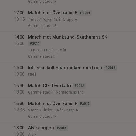
Gammelstads IP
12:00
Match mot Överkalix IF
P2014
13:15
7 mot 7 Pojkar 12 år Grupp A
Gammelstads IP
14:00
Match mot Munksund-Skuthamns SK
16:00
P2011
11 mot 11 Pojkar 15 år
Gammelstads IP
15:00
Intresse koll Sparbanken nord cup
P2016
19:00
Piteå
16:30
Match GIF-Överkalix
F2012
18:00
Gammelstad IP (konstgräsplan)
16:30
Match mot Överkalix IF
F2012
17:45
9 mot 9 Flickor 14 år Grupp A
Gammelstads IP
18:00
Alvikscupen
F2013
19:00
Alvik