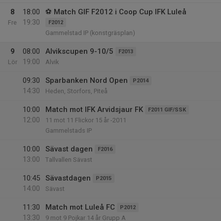
8
18:00
⚽️ Match GIF F2012 i Coop Cup IFK Luleå
19:30
Fre
F2012
Gammelstad IP (konstgräsplan)
9
08:00
Alvikscupen 9-10/5
F2013
19:00
Lör
Alvik
09:30
Sparbanken Nord Open
P2014
14:30
Heden, Storfors, Piteå
10:00
Match mot IFK Arvidsjaur FK
F2011 GIF/SSK
12:00
11 mot 11 Flickor 15 år -2011
Gammelstads IP
10:00
Sävast dagen
F2016
13:00
Tallvallen Sävast
10:45
Sävastdagen
P2015
14:00
Sävast
11:30
Match mot Luleå FC
P2012
13:30
9 mot 9 Pojkar 14 år Grupp A