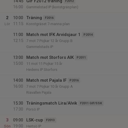
14:45
GIF F2012 träning
F2012
16:00
Gammelstad IP (konstgräsplan)
2
10:00
Träning
F2016
11:15
Lör
Konstgräset 7-manna plan
11:00
Match mot IFK Arvidsjaur 1
P2014
12:15
7 mot 7 Pojkar 12 år Grupp B
Gammelstads IP
13:00
Match mot Storfors AIK
P2011
15:00
11 mot 11 Pojkar 15 år
Hedens IP Storfors
14:00
Match mot Pajala IF
P2016
16:00
7 mot 7 Pojkar 10 år Grupp A
Riavallen Pajala
15:30
Träningsmatch Lira/Alvik
F2011 GIF/SSK
17:30
Porsö IP
3
09:00
LSK-cup
F2013
19:00
Sön
Hertsö IP