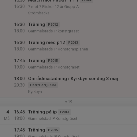
15:30
Match mot Piteå IF FF 1
F2014
16:30
7 mot 7 Flickor 12 år Grupp A
Strömbacka
16:30
Träning
P2012
18:00
Gammelstads IP konstgräset
16:30
Träning med p12
P2013
18:00
Gammelstads IP Konstgräsplanen
17:45
Träning
P2015
19:00
Gammelstads IP Konstgräset
18:00
Områdesstädning i Kyrkbyn söndag 3 maj
20:30
Herr/Herrjunior
Kyrkbyn
v.19
4
16:45
Träning på ip
F2013
18:00
Mån
Gammelstad IP Konstgräset
17:45
Träning
P2015
19:00
Gammelstads IP Konstgräset