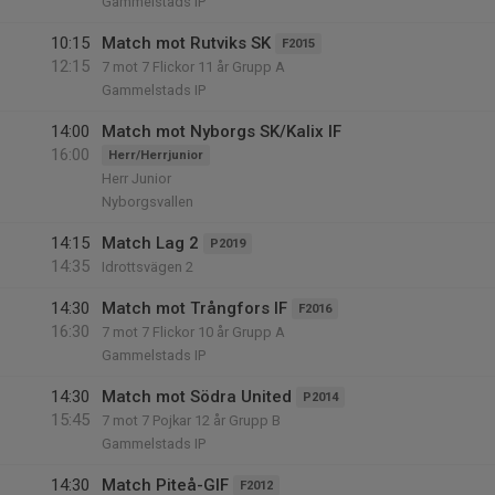
Gammelstads IP
10:15
Match mot Rutviks SK
F2015
12:15
7 mot 7 Flickor 11 år Grupp A
Gammelstads IP
14:00
Match mot Nyborgs SK/Kalix IF
16:00
Herr/Herrjunior
Herr Junior
Nyborgsvallen
14:15
Match Lag 2
P2019
14:35
Idrottsvägen 2
14:30
Match mot Trångfors IF
F2016
16:30
7 mot 7 Flickor 10 år Grupp A
Gammelstads IP
14:30
Match mot Södra United
P2014
15:45
7 mot 7 Pojkar 12 år Grupp B
Gammelstads IP
14:30
Match Piteå-GIF
F2012