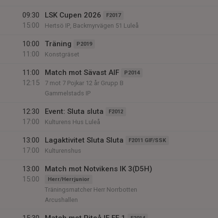
09:30
LSK Cupen 2026
F2017
15:00
Hertsö IP, Backmyrvägen 51 Luleå
10:00
Träning
P2019
11:00
Konstgräset
11:00
Match mot Sävast AIF
P2014
12:15
7 mot 7 Pojkar 12 år Grupp B
Gammelstads IP
12:30
Event: Sluta sluta
F2012
17:00
Kulturens Hus Luleå
13:00
Lagaktivitet Sluta Sluta
F2011 GIF/SSK
17:00
Kulturenshus
13:00
Match mot Notvikens IK 3(D5H)
15:00
Herr/Herrjunior
Träningsmatcher Herr Norrbotten
Arcushallen