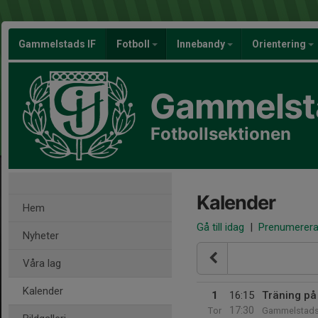
Gammelstads IF
Fotboll
Innebandy
Orientering
Gammelsta
Fotbollsektionen
Kalender
Hem
Gå till idag
|
Prenumerer
Nyheter
Våra lag
Kalender
1
16:15
Träning på
17:30
Tor
Gammelstads 