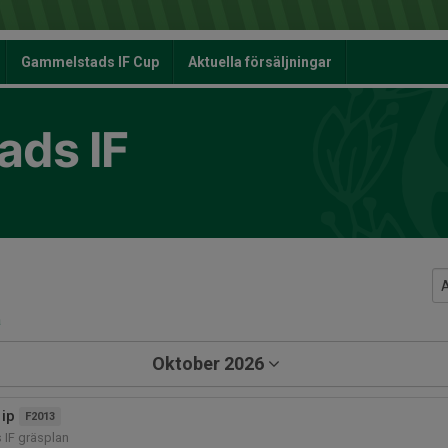
Gammelstads IF Cup
Aktuella försäljningar
ds IF
a
Oktober 2026
 ip
F2013
IF gräsplan