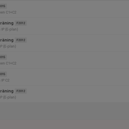
015
nen C1+C2
träning
F2012
IP (E-plan)
träning
F2012
P (E-plan)
015
nen C1+C2
015
 IP C2
träning
F2012
P (E-plan)