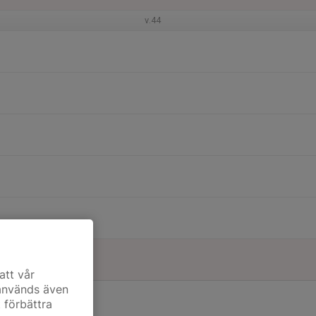
v.44
att vår
 används även
t förbättra