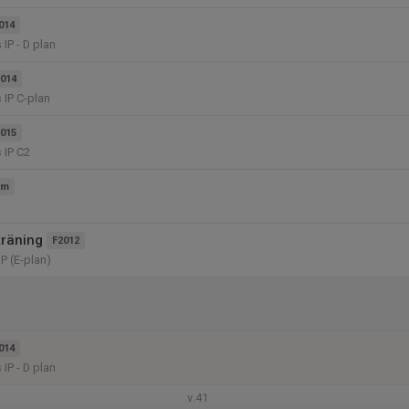
014
IP - D plan
014
IP C-plan
015
 IP C2
am
träning
F2012
P (E-plan)
014
IP - D plan
v.41