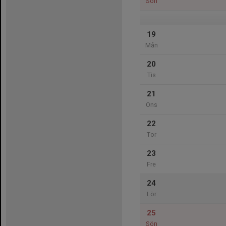
Sön
19
Mån
20
Tis
21
Ons
22
Tor
23
Fre
24
Lör
25
Sön