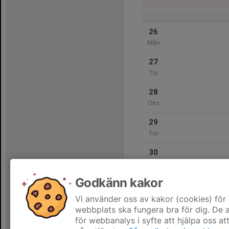
26
Mån
27
Tis
28
Ons
29
Tor
30
Fre
Godkänn kakor
31
Lör
Vi använder oss av kakor (cookies) för 
webbplats ska fungera bra för dig. De
för webbanalys i syfte att hjälpa oss at