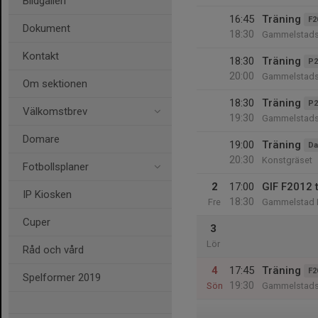
Bildgalleri
16:45
Träning
F2
Dokument
18:30
Gammelstads 
Kontakt
18:30
Träning
P2
20:00
Gammelstads 
Om sektionen
18:30
Träning
P2
Välkomstbrev
19:30
Gammelstads
Domare
19:00
Träning
D
20:30
Konstgräset
Fotbollsplaner
2
17:00
GIF F2012 
IP Kiosken
18:30
Fre
Gammelstad I
Cuper
3
Lör
Råd och vård
4
17:45
Träning
F2
Spelformer 2019
19:30
Sön
Gammelstads 