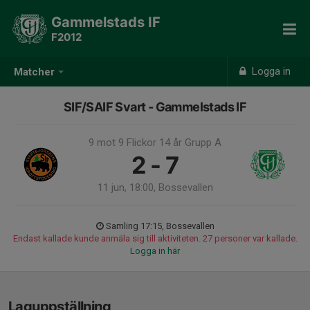
Gammelstads IF
F2012
Logga in
Matcher
SIF/SAIF Svart - Gammelstads IF
9 mot 9 Flickor 14 år Grupp A
2 - 7
11 jun, 18:00, Bossevallen
Samling 17:15, Bossevallen
Endast kallade kunde anmäla sig till aktiviteten. 27 personer var kallade.
Logga in här
Laguppställning