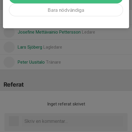
Ledare
Bara nödvändiga
Erik Brännström
Tränare
Josefine Mettävainio Pettersson
Ledare
Lars Sjöberg
Lagledare
Peter Uusitalo
Tränare
Referat
Inget referat skrivet