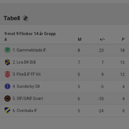
Tabell
9 mot 9 Flickor 14 år Grupp
A
M
+/-
P
1. Gammelstads IF
8
23
18
2. Lira BK Blå
7
7
15
3. Piteå IF FF Vit
5
9
12
4. Sunderby SK
5
-5
4
5. SIF/SAIF Svart
6
-10
4
6. Överkalix IF
5
-24
0