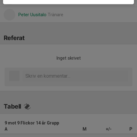
Peter Uusitalo
Tränare
Referat
Inget skrivet
Tabell
9 mot 9 Flickor 14 år Grupp
A
M
+/-
P