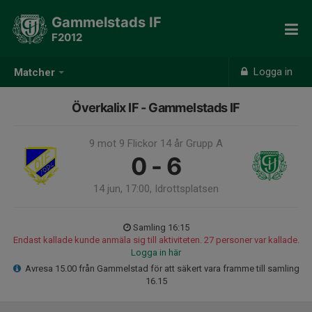
Gammelstads IF
F2012
Logga in
Matcher
Överkalix IF - Gammelstads IF
9 mot 9 Flickor 14 år Grupp A
0 - 6
14 jun, 17:00, Idrottsplatsen
Samling 16:15
Endast kallade kunde anmäla sig till aktiviteten. 27 personer var kallade.
Logga in här
Avresa 15.00 från Gammelstad för att säkert vara framme till samling
16.15