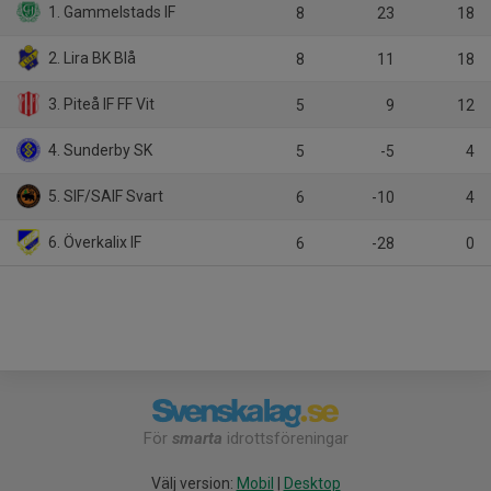
1. Gammelstads IF
8
23
18
2. Lira BK Blå
8
11
18
3. Piteå IF FF Vit
5
9
12
4. Sunderby SK
5
-5
4
5. SIF/SAIF Svart
6
-10
4
6. Överkalix IF
6
-28
0
För
smarta
idrottsföreningar
Välj version:
Mobil
|
Desktop