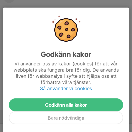
Felicia Juuso
Henny Berglund
Nora Jonsson
Godkänn kakor
Nova Omnell
Vi använder oss av kakor (cookies) för att vår
webbplats ska fungera bra för dig. De används
Ronja S Strandelin
även för webbanalys i syfte att hjälpa oss att
förbättra våra tjänster.
Tova Tervahauta
Så använder vi cookies
Tove Nygren
Godkänn alla kakor
Ledare
Bara nödvändiga
Erik Brännström
Tränare