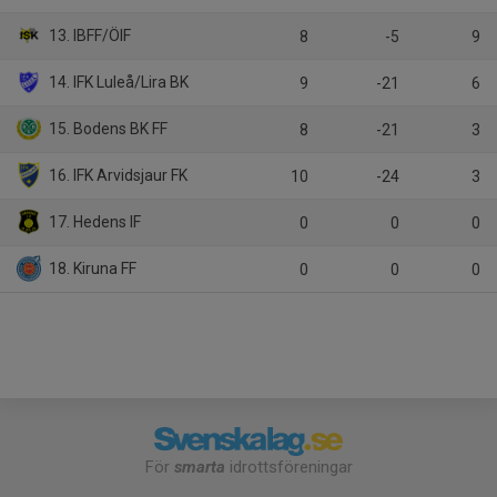
13. IBFF/ÖIF
8
-5
9
14. IFK Luleå/Lira BK
9
-21
6
15. Bodens BK FF
8
-21
3
16. IFK Arvidsjaur FK
10
-24
3
17. Hedens IF
0
0
0
18. Kiruna FF
0
0
0
För
smarta
idrottsföreningar