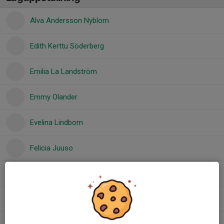
Alva Andersson Nyblom
Edith Kerttu Söderberg
Emilia La Landström
Emmy Olander
Evelina Lindbom
Felicia Juuso
Henny Berglund
Nova Omnell