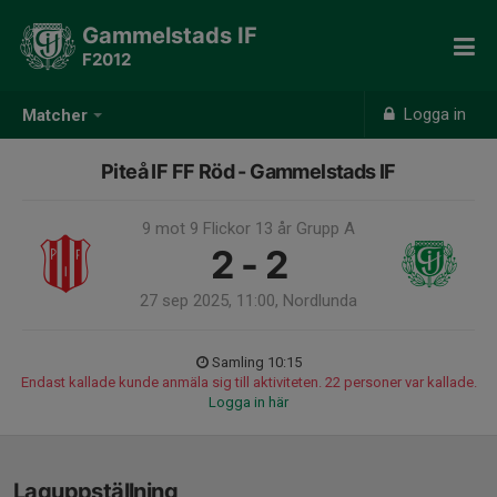
Gammelstads IF
F2012
Logga in
Matcher
Piteå IF FF Röd - Gammelstads IF
9 mot 9 Flickor 13 år Grupp A
2 - 2
27 sep 2025, 11:00, Nordlunda
Samling 10:15
Endast kallade kunde anmäla sig till aktiviteten. 22 personer var kallade.
Logga in här
Laguppställning