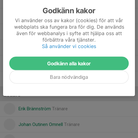
Ronja P Pettersson
Godkänn kakor
Ronja S Strandelin
Vi använder oss av kakor (cookies) för att vår
webbplats ska fungera bra för dig. De används
Signe Sjöberg
även för webbanalys i syfte att hjälpa oss att
förbättra våra tjänster.
Så använder vi cookies
Sonja Holmfrid
Godkänn alla kakor
Tove Nygren
Bara nödvändiga
Vendela Isaksson
Ledare
Erik Brännström
Tränare
Johan Outinen Omnell
Tränare